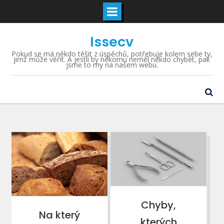
Skip
Issecv
to
content
Pokud se má někdo těšit z úspěchů, potřebuje kolem sebe ty,
jimž může věřit. A jestli by někomu neměl někdo chybět, pak
jsme to my na našem webu.
Stránkování
příspěvků
Chyby,
Na který
kterých