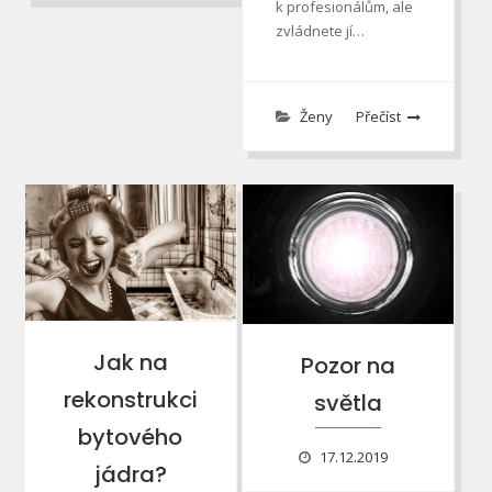
k profesionálům, ale
zvládnete jí…
Ženy
Přečíst
Jak na
Pozor na
rekonstrukci
světla
bytového
17.12.2019
jádra?