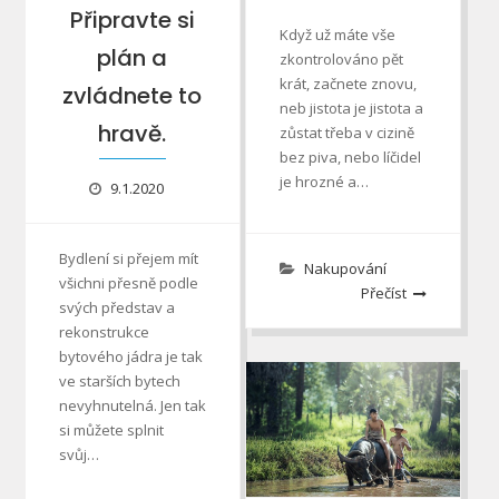
Připravte si
Když už máte vše
plán a
zkontrolováno pět
krát, začnete znovu,
zvládnete to
neb jistota je jistota a
hravě.
zůstat třeba v cizině
bez piva, nebo líčidel
je hrozné a…
9.1.2020
Bydlení si přejem mít
Nakupování
všichni přesně podle
Přečíst
svých představ a
rekonstrukce
bytového jádra je tak
ve starších bytech
nevyhnutelná. Jen tak
si můžete splnit
svůj…