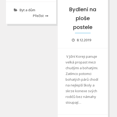
Bydlení na
Byt a dům
Přečíst
ploše
postele
8.12.2019
V Jižní Koreji panuje
velká propast mezi
chudými a bohatými.
Zatímco potomci
bohatých párů chodí
na nejlepší školy a
skrze konexe svých
rodičů bez námahy
stoupají…