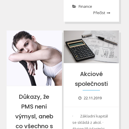
Finance
Přečíst
Akciové
společnosti
Důkazy, že
22.11.2019
PMS není
výmysl, aneb
· Základní kapitál
se skládá z akcií. ·
co všechno s
Akcionáři (vlastníci