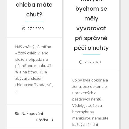
chleba máte
bychom se
chuť?
měly
vyvarovat
27.2.2020
při správné
péči o nehty
Náš známý pšenično
– žitný chléb V jeho
složení připadá na
25.2.2020
pšeničnou mouku 47
% a na žitnou 13 %,
zbývající složení
Co by byla dokonalá
chleba tvoří voda, sůl,
žena, bez dokonale
…
upravených a
pěstěných nehtů.
Věděly jste, že za
bezchybnou
Nakupování
manikúrou nemusíte
Přečíst
každých 14 dní