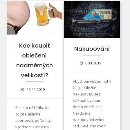
Kde koupit
Nakupování
oblečení
6.11.2019
nadměrných
velikostí?
Abychom vůbec mohli
žít, je důležité
15.11.2019
nakupovat. Bez
nákupů bychom
doma neměli nic.
Že je to už řádka let,
Někdo má
co jste aktivně
nakupování velmi
sportovali, pořád byli
rád. Celé dny chodí
v jednom kole a na