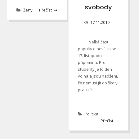
svobody
Ženy
Přečíst
17.11.2019
Velká část
populace neví, co se
17. listopadu
připomíná. Pro
studenty je to den
volna a jsou nadšeni,
že nemusí jít do školy,
pracující…
Politika
Přečíst