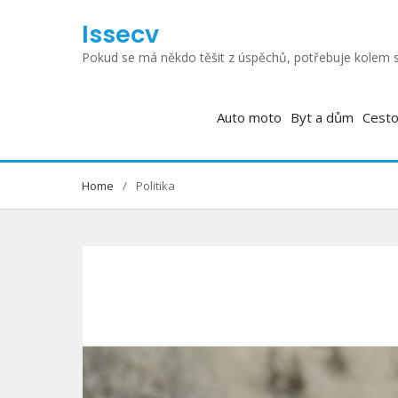
Skip
Issecv
to
content
Pokud se má někdo těšit z úspěchů, potřebuje kolem s
Auto moto
Byt a dům
Cesto
Home
Politika