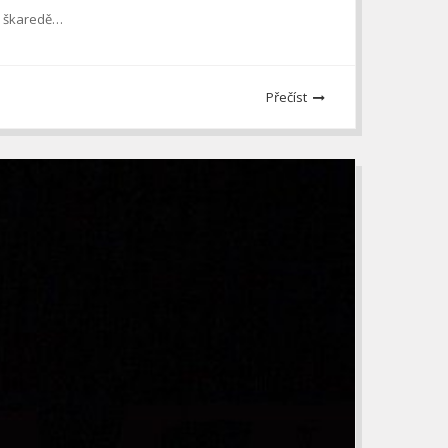
ak škaredě…
Přečíst