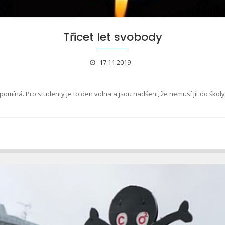
Třicet let svobody
17.11.2019
íná. Pro studenty je to den volna a jsou nadšeni, že nemusí jít do školy,