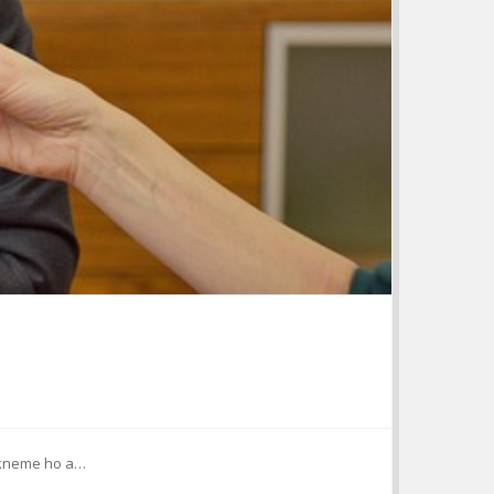
oukneme ho a…