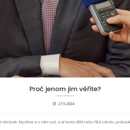
Proč jenom jim věříte?
27.5.2024
obrázek. Myslíme si o něm své, a ať tento dělá nebo říká cokoliv, prok