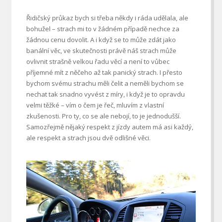
Řidičský průkaz bych si třeba někdy i ráda udělala, ale
bohužel – strach mi to v žádném případě nechce za
žádnou cenu dovolit. A i když se to může zdát jako
banální věc, ve skutečnosti právě náš strach může
ovlivnit strašně velkou řadu věcí a není to vůbec
příjemné mít z něčeho až tak panický strach. I přesto
bychom svému strachu měli čelit a neměli bychom se
nechat tak snadno vyvést z míry, i když je to opravdu
velmi těžké – vím o čem je řeč, mluvím z vlastní
zkušenosti. Pro ty, co se ale nebojí, to je jednodušší.
Samozřejmě nějaký respekt z jízdy autem má asi každý,
ale respekt a strach jsou dvě odlišné věci.