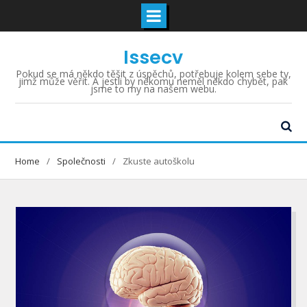
Skip
Issecv
to
content
Pokud se má někdo těšit z úspěchů, potřebuje kolem sebe ty,
jimž může věřit. A jestli by někomu neměl někdo chybět, pak
jsme to my na našem webu.
Home
Společnosti
Zkuste autoškolu