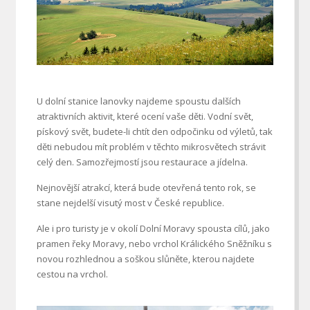
U dolní stanice lanovky najdeme spoustu dalších
atraktivních aktivit, které ocení vaše děti. Vodní svět,
pískový svět, budete-li chtít den odpočinku od výletů, tak
děti nebudou mít problém v těchto mikrosvětech strávit
celý den. Samozřejmostí jsou restaurace a jídelna.
Nejnovější atrakcí, která bude otevřená tento rok, se
stane nejdelší visutý most v České republice.
Ale i pro turisty je v okolí Dolní Moravy spousta cílů, jako
pramen řeky Moravy, nebo vrchol Králického Sněžníku s
novou rozhlednou a soškou slůněte, kterou najdete
cestou na vrchol.