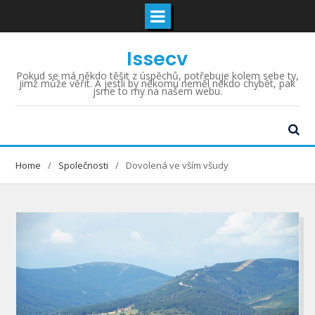
Skip
Issecv
to
content
Pokud se má někdo těšit z úspěchů, potřebuje kolem sebe ty,
jimž může věřit. A jestli by někomu neměl někdo chybět, pak
jsme to my na našem webu.
Home
Společnosti
Dovolená ve vším všudy