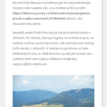
Rezort Dolní Morava se během pár let stal jedinečným
místem, kde najdete vše, cosi můžete přát k prožití
https://diskuze.pozary.cz/dobrovolni-hasici/prijemne-
proziti-svatku-vanocnich-t31064.html
aktivní, ale i
relaxační dovolené.
Největší atrakcí Dolní Moravy je bezpochybně stezka v
oblacích. Ke stezka, která je logicky na vrcholu kopce, se
můžete nechat vyvézt lanovkou. Ale lanovka tam nestojí
kvůli stezky v oblacích. V zimě je tu sjezdovka a řada
běžkařských tras a v létě lanovku využijí jak turisté, tak i
cyklisté, kteří zde najdou oblíbené singltreky
nejrůznějších obtížností.