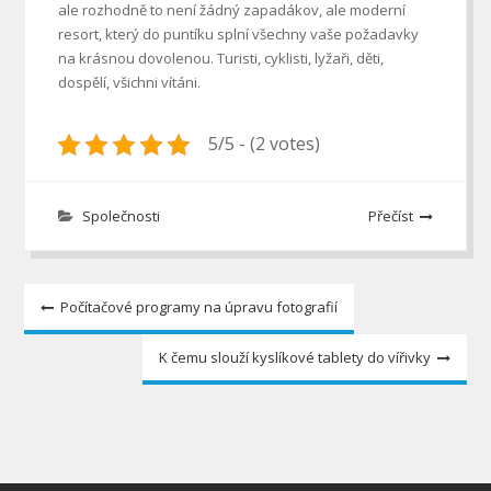
ale rozhodně to není žádný zapadákov, ale moderní
resort, který do puntíku splní všechny vaše požadavky
na krásnou dovolenou. Turisti, cyklisti, lyžaři, děti,
dospělí, všichni vítáni.
5/5 - (2 votes)
Společnosti
Přečíst
Navigace
Počítačové programy na úpravu fotografií
pro
K čemu slouží kyslíkové tablety do vířivky
příspěvek