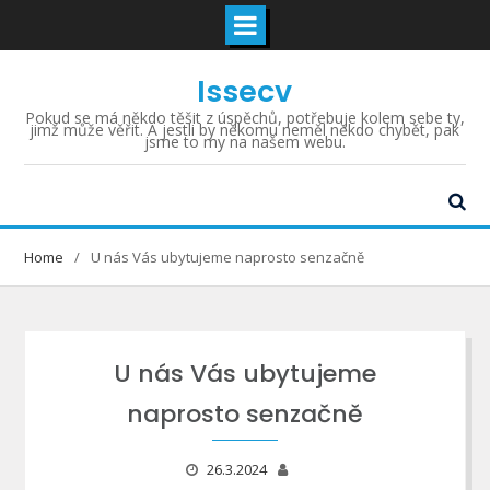
Skip
Issecv
to
content
Pokud se má někdo těšit z úspěchů, potřebuje kolem sebe ty,
jimž může věřit. A jestli by někomu neměl někdo chybět, pak
jsme to my na našem webu.
Home
U nás Vás ubytujeme naprosto senzačně
U nás Vás ubytujeme
naprosto senzačně
26.3.2024