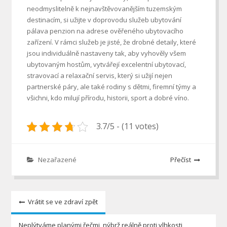
neodmyslitelně k nejnavštěvovanějším tuzemským
destinacím, si užijte v doprovodu služeb ubytování
pálava penzion na adrese ověřeného ubytovacího
zařízení. V rámci služeb je jisté, že drobné detaily, které
jsou individuálně nastaveny tak, aby vyhověly všem
ubytovaným hostům, vytvářejí excelentní ubytovací,
stravovací a relaxační servis, který si užijí nejen
partnerské páry, ale také rodiny s dětmi, firemní týmy a
všichni, kdo milují přírodu, historii, sport a dobré víno.
3.7/5 - (11 votes)
Nezařazené
Přečíst
Navigace
Vrátit se ve zdraví zpět
pro
Neplýtváme planými řečmi, nýbrž reálně proti vlhkosti