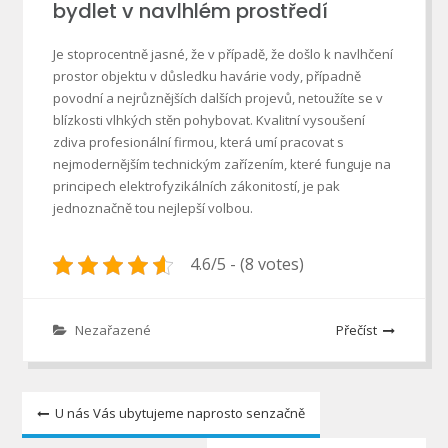
bydlet v navlhlém prostředí
Je stoprocentně jasné, že v případě, že došlo k navlhčení
prostor objektu v důsledku havárie vody, případně
povodní a nejrůznějších dalších projevů, netoužíte se v
blízkosti vlhkých stěn pohybovat. Kvalitní
vysoušení
zdiva
profesionální firmou, která umí pracovat s
nejmodernějším technickým zařízením, které funguje na
principech elektrofyzikálních zákonitostí, je pak
jednoznačně tou nejlepší volbou.
4.6/5 - (8 votes)
Nezařazené
Přečíst
Navigace
U nás Vás ubytujeme naprosto senzačně
pro