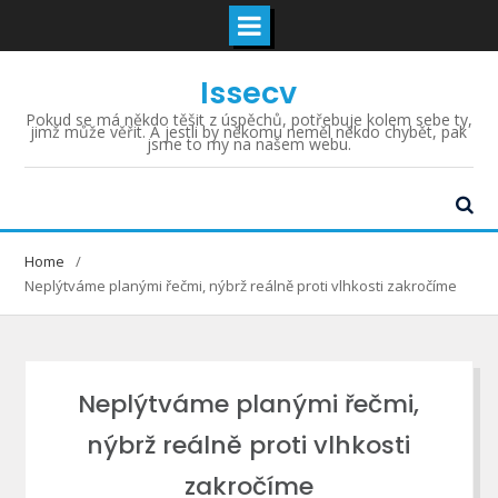
Skip
Issecv
to
content
Pokud se má někdo těšit z úspěchů, potřebuje kolem sebe ty,
jimž může věřit. A jestli by někomu neměl někdo chybět, pak
jsme to my na našem webu.
Home
Neplýtváme planými řečmi, nýbrž reálně proti vlhkosti zakročíme
Neplýtváme planými řečmi,
nýbrž reálně proti vlhkosti
zakročíme