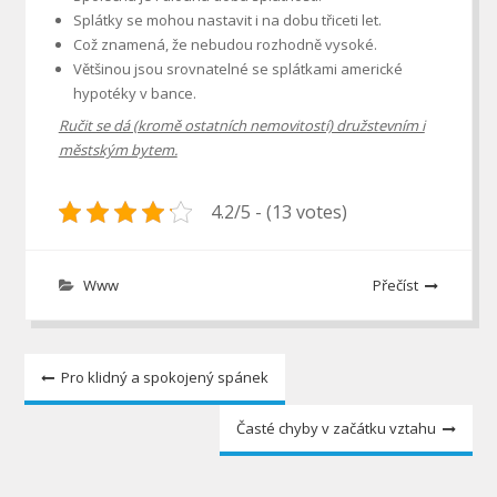
Splátky se mohou nastavit i na dobu třiceti let.
Což znamená, že nebudou rozhodně vysoké.
Většinou jsou srovnatelné se splátkami americké
hypotéky v bance.
Ručit se dá (kromě ostatních nemovitostí) družstevním i
městským bytem.
4.2/5 - (13 votes)
Www
Přečíst
Navigace
Pro klidný a spokojený spánek
pro
Časté chyby v začátku vztahu
příspěvek