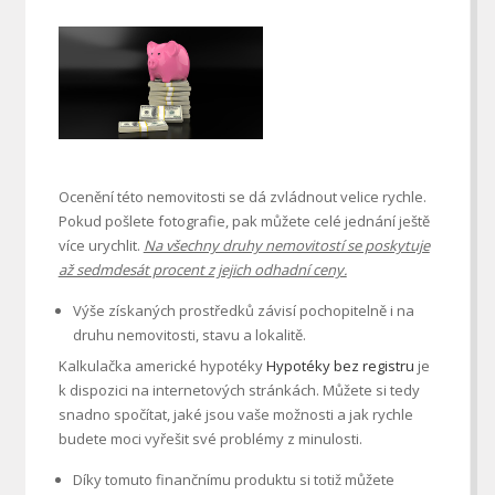
Ocenění této nemovitosti se dá zvládnout velice rychle.
Pokud pošlete fotografie, pak můžete celé jednání ještě
více urychlit.
Na všechny druhy nemovitostí se poskytuje
až sedmdesát procent z jejich odhadní ceny.
Výše získaných prostředků závisí pochopitelně i na
druhu nemovitosti, stavu a lokalitě.
Kalkulačka americké hypotéky
Hypotéky bez registru
je
k dispozici na internetových stránkách. Můžete si tedy
snadno spočítat, jaké jsou vaše možnosti a jak rychle
budete moci vyřešit své problémy z minulosti.
Díky tomuto finančnímu produktu si totiž můžete