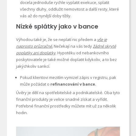
docela jednoduše rychle vyplatit exekuce, splatit
všechny dluhy, oddlužit nemovitost a další resty, které
vás až do nynější doby tížily.
Nízké splátky jako v bance
Výhodou také je, že se neplatí nic předem a
vše je
naprosto průzračné.
Nečekají na vás tedy
žádné skryté
poplatky ani doplatky
. Hypotéku od nebankovního
poskytovatele je také možné doplatit kdykoliv, a to bez
jakýchkoliv sankcí.
Pokud klientovi mezitím vymizel zápis v registru, pak
může požádat o
refinancování v bance.
Úvěry je dělí na spotřebitelské a podnikatelské. Oba tyto
finanční produkty je velice snadné získat a vyřídit.
Potřebné finanční prostředky můžete mít už za několik
hodin.