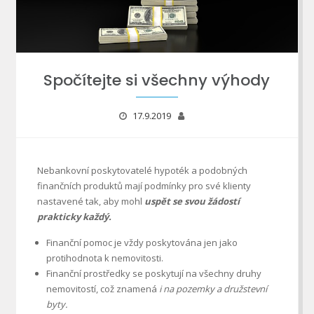
Spočítejte si všechny výhody
17.9.2019
Nebankovní poskytovatelé hypoték a podobných
finančních produktů mají podmínky pro své klienty
nastavené tak, aby mohl
uspět se svou žádostí
prakticky každý.
Finanční pomoc je vždy poskytována jen jako
protihodnota k nemovitosti.
Finanční prostředky se poskytují na všechny druhy
nemovitostí, což znamená
i na pozemky a družstevní
byty.