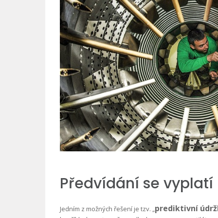
Předvídání se vyplatí
prediktivní údr
Jedním z možných řešení je tzv. „