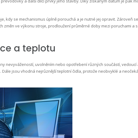
, převodovky a další dílčí prvky jeho stavby. Díky získaným datům je pak
je, kdy se mechanismus úplně porouchá a je nutné jej opravit. Zároveň se
ých změn ve výkonu stroje, prodloužení průměrné doby mezi poruchami a s 
ce a teplotu
y nevyvážeností, uvolněním nebo opotřebení různých součástí, vedoucí až
ci. Dále jsou vhodná nejrůznější teplotní čidla, protože neobvyklé a neoče