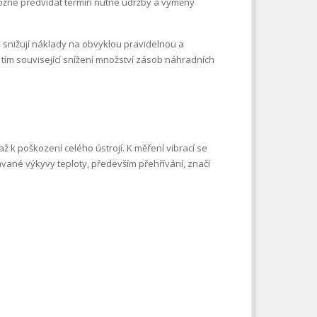
 možné předvídat termín nutné údržby a výměny
 snižují náklady na obvyklou pravidelnou a
tím související snížení množství zásob náhradních
 k poškození celého ústrojí. K měření vibrací se
kávané výkyvy teploty, především přehřívání, značí