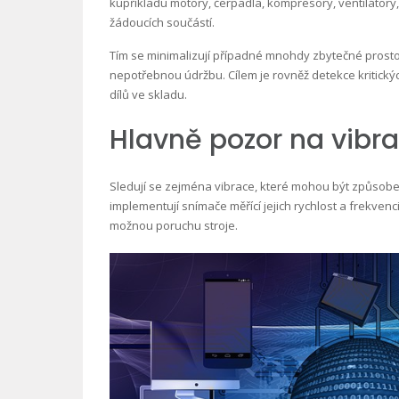
kupříkladu motory, čerpadla, kompresory, ventilátory
žádoucích součástí.
Tím se minimalizují případné mnohdy zbytečné prosto
nepotřebnou údržbu. Cílem je rovněž detekce kritick
dílů ve skladu.
Hlavně pozor na vibra
Sledují se zejména vibrace, které mohou být způsoben
implementují snímače měřící jejich rychlost a frekven
možnou poruchu stroje.