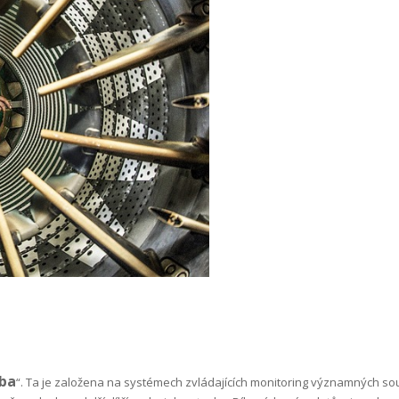
žba
“. Ta je založena na systémech zvládajících monitoring významných sou