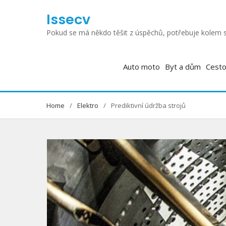
Skip
Issecv
to
content
Pokud se má někdo těšit z úspěchů, potřebuje kolem s
Auto moto
Byt a dům
Cesto
Home
Elektro
Prediktivní údržba strojů