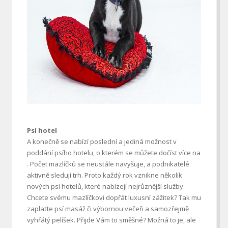
Psí hotel
A konečně se nabízí poslední a jediná možnost v
poddání psího hotelu, o kterém se můžete dočíst více na
. Počet mazlíčků se neustále navyšuje, a podnikatelé
aktivně sledují trh. Proto každý rok vznikne několik
nových psí hotelů, které nabízejí nejrůznější služby.
Chcete svému mazlíčkovi dopřát luxusní zážitek? Tak mu
zaplaťte psí masáž či výbornou večeři a samozřejmě
vyhřátý pelíšek. Přijde Vám to směšné? Možná to je, ale