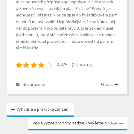
to se pouze trh přizpůsobuje poptávce. A lidé opravdu
takové věci svým mazlíkům platí. Proč ne? Přesně! Je
jedno jestli Váš mazlík bude spát v 5 hvězdičkovém psím
hotelu či menší kvalitě. Nejdůležitější je, že se Vám o něj
někdo postará, když budete pryč. A to je základní účel
psích hotelů, který stále přetrvává. A díky velké nabídce,
si může psí hotel pro svého miláčka dovolit na pár dní
téměř každý.
4.2/5 - (12 votes)
Nezařazené
Přečíst
Navigace
Výhodná a praktická zařízení
pro
Velká výzva pro tichý nadzvukový letoun NASA
příspěvek