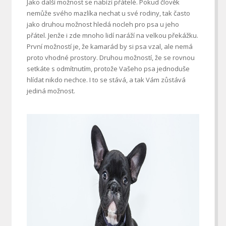
Jako další možnost se nabízí přátelé. Pokud člověk
nemůže svého mazlíka nechat u své rodiny, tak často
jako druhou možnost hledá nocleh pro psa u jeho
přátel. Jenže i zde mnoho lidí naráží na velkou překážku.
První možností je, že kamarád by si psa vzal, ale nemá
proto vhodné prostory. Druhou možností, že se rovnou
setkáte s odmítnutím, protože Vašeho psa jednoduše
hlídat nikdo nechce. I to se stává, a tak Vám zůstává
jediná možnost.