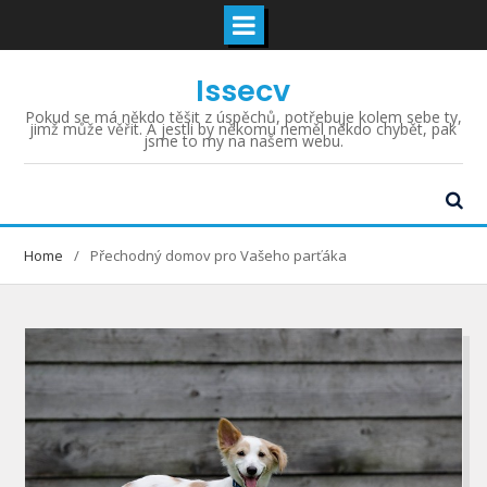
Skip
Issecv
to
content
Pokud se má někdo těšit z úspěchů, potřebuje kolem sebe ty,
jimž může věřit. A jestli by někomu neměl někdo chybět, pak
jsme to my na našem webu.
Home
Přechodný domov pro Vašeho parťáka