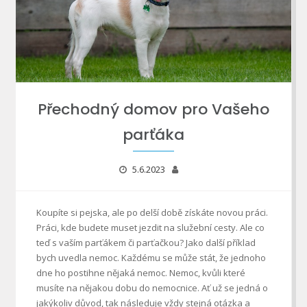
Přechodný domov pro Vašeho
parťáka
5.6.2023
Koupíte si pejska, ale po delší době získáte novou práci.
Práci, kde budete muset jezdit na služební cesty. Ale co
teď s vaším parťákem či parťačkou? Jako další příklad
bych uvedla nemoc. Každému se může stát, že jednoho
dne ho postihne nějaká nemoc. Nemoc, kvůli které
musíte na nějakou dobu do nemocnice. Ať už se jedná o
jakýkoliv důvod, tak následuje vždy stejná otázka a