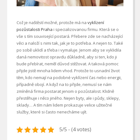
Což je naštěstí možné, protože má na
vyklízení
pozůstalosti Praha
i specializovanou firmu. Která se o
vše s tím související postará. Přebere zde se nacházející
věci a naloží s nimi tak, jak je to potřeba. A nejen to. Také
po sobě uklidí a třeba i vymaluje. Jenom aby se vyklidila
daná nemovitost opravdu důkladně, aby si ten, kdo ji
bude přebírat, neměl důvod stěžovat.
A taková pomoc
přijde jistě mnoha lidem vhod. Protože to usnadní život
těm, kdo nemají na podobné vyklízení čas nebo energii,
případně obojí.
A když na to přijde, nemusí se nám
zmíněná firma postarat jenom o pozůstalost. Klidně
přestěhuje i něco jiného. Nejen byty, ale i půdy, sklepy,
sklady… A tím nám lidem prokazuje velice užitečné
služby, které si často nenecháme ujít.
5/5 - (4 votes)