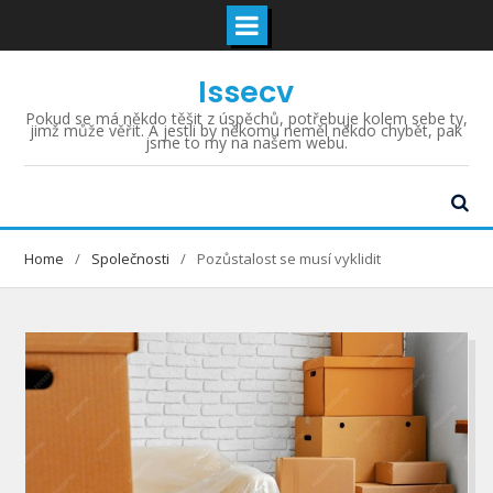
Skip
Issecv
to
content
Pokud se má někdo těšit z úspěchů, potřebuje kolem sebe ty,
jimž může věřit. A jestli by někomu neměl někdo chybět, pak
jsme to my na našem webu.
Home
Společnosti
Pozůstalost se musí vyklidit