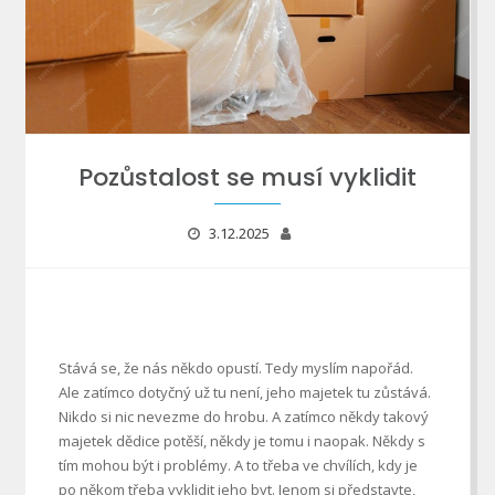
Pozůstalost se musí vyklidit
3.12.2025
Stává se, že nás někdo opustí. Tedy myslím napořád.
Ale zatímco dotyčný už tu není, jeho majetek tu zůstává.
Nikdo si nic nevezme do hrobu. A zatímco někdy takový
majetek dědice potěší, někdy je tomu i naopak. Někdy s
tím mohou být i problémy. A to třeba ve chvílích, kdy je
po někom třeba vyklidit jeho byt.
Jenom si představte,