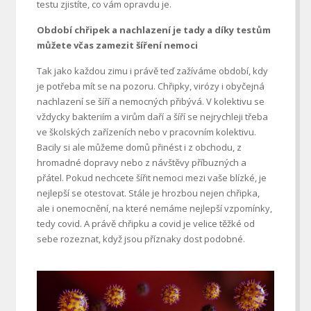
testu zjistíte, co vám opravdu je.
Období chřipek a nachlazení je tady a díky testům
můžete včas zamezit šíření nemoci
Tak jako každou zimu i právě teď zažíváme období, kdy
je potřeba mít se na pozoru. Chřipky, virózy i obyčejná
nachlazení se šíří a nemocných přibývá. V kolektivu se
vždycky bakteriím a virům daří a šíří se nejrychleji třeba
ve školských zařízeních nebo v pracovním kolektivu.
Bacily si ale můžeme domů přinést i z obchodu, z
hromadné dopravy nebo z návštěvy příbuzných a
přátel. Pokud nechcete šířit nemoci mezi vaše blízké, je
nejlepší se otestovat. Stále je hrozbou nejen chřipka,
ale i onemocnění, na které nemáme nejlepší vzpomínky,
tedy covid. A právě chřipku a covid je velice těžké od
sebe rozeznat, když jsou příznaky dost podobné.