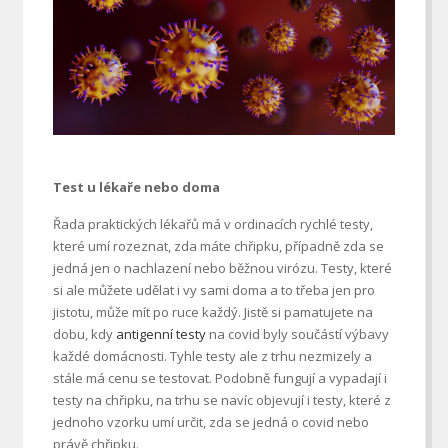
Test u lékaře nebo doma
Řada praktických lékařů má v ordinacích rychlé testy,
které umí rozeznat, zda máte chřipku, případně zda se
jedná jen o nachlazení nebo běžnou virózu. Testy, které
si ale můžete udělat i vy sami doma a to třeba jen pro
jistotu, může mít po ruce každý. Jistě si pamatujete na
dobu, kdy
antigenní testy
na covid byly součástí výbavy
každé domácnosti. Tyhle testy ale z trhu nezmizely a
stále má cenu se testovat. Podobně fungují a vypadají i
testy na chřipku, na trhu se navíc objevují i testy, které z
jednoho vzorku umí určit, zda se jedná o covid nebo
právě chřipku.