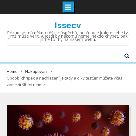
Skip
Issecv
to
content
Pokud se má někdo těšit z úspěchů, potřebuje kolem sebe ty,
jimž může věřit. A jestli by někomu neměl někdo chybět, pak
jsme to my na našem webu.
Home
Nakupování
Období chřipek a nachlazení je tady a díky testům můžete včas
zamezit šíření nemoci