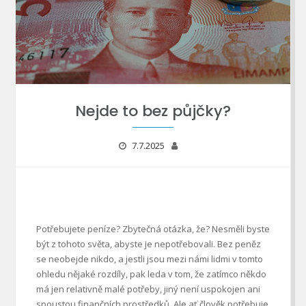
Nejde to bez půjčky?
7.7.2025
Potřebujete peníze? Zbytečná otázka, že? Nesměli byste
být z tohoto světa, abyste je nepotřebovali. Bez peněz
se neobejde nikdo, a jestli jsou mezi námi lidmi v tomto
ohledu nějaké rozdíly, pak leda v tom, že zatímco někdo
má jen relativně malé potřeby, jiný není uspokojen ani
spoustou finančních prostředků. Ale ať člověk potřebuje