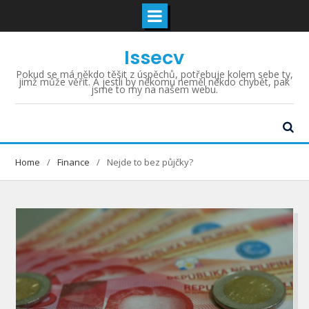
Skip
Issecv
to
content
Pokud se má někdo těšit z úspěchů, potřebuje kolem sebe ty,
jimž může věřit. A jestli by někomu neměl někdo chybět, pak
jsme to my na našem webu.
Home
Finance
Nejde to bez půjčky?