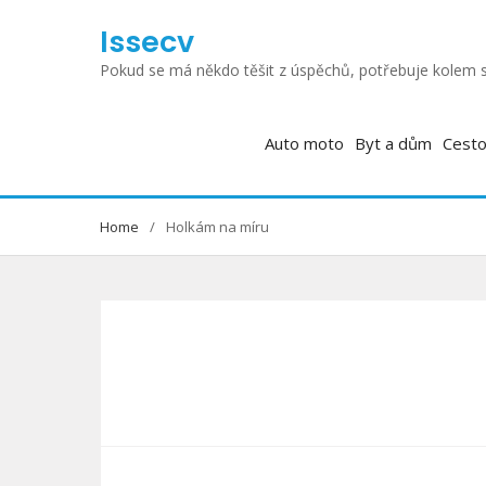
Skip
Issecv
to
content
Pokud se má někdo těšit z úspěchů, potřebuje kolem s
Auto moto
Byt a dům
Cesto
Home
Holkám na míru