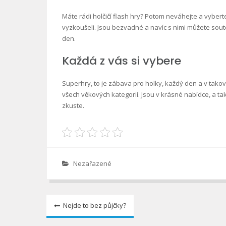
Máte rádi holčičí
flash hry
? Potom neváhejte a vyberte
vyzkoušeli. Jsou bezvadné a navíc s nimi můžete sout
den.
Každá z vás si vybere
Superhry, to je zábava pro holky, každý den a v tako
všech věkových kategorií. Jsou v krásné nabídce, a tak
zkuste.
Nezařazené
Navigace
Nejde to bez půjčky?
pro