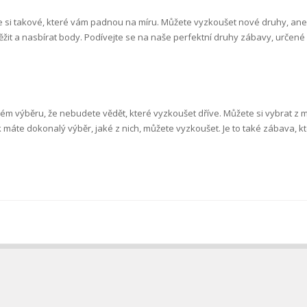
 si takové, které vám padnou na míru. Můžete vyzkoušet nové druhy, aneb
ěžit a nasbírat body. Podívejte se na naše perfektní druhy zábavy, určené
vém výběru, že nebudete vědět, které vyzkoušet dříve. Můžete si vybrat z 
 máte dokonalý výběr, jaké z nich, můžete vyzkoušet. Je to také zábava, kt