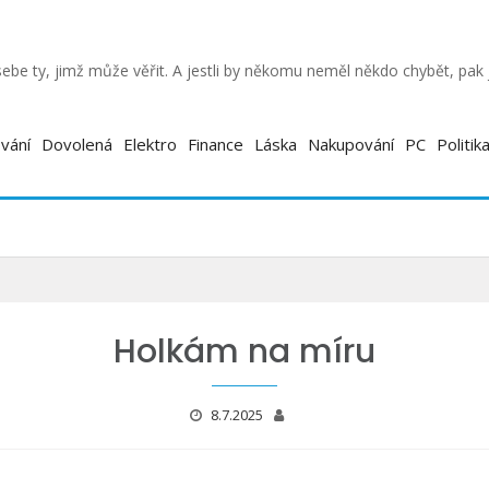
ebe ty, jimž může věřit. A jestli by někomu neměl někdo chybět, pa
vání
Dovolená
Elektro
Finance
Láska
Nakupování
PC
Politik
Holkám na míru
8.7.2025