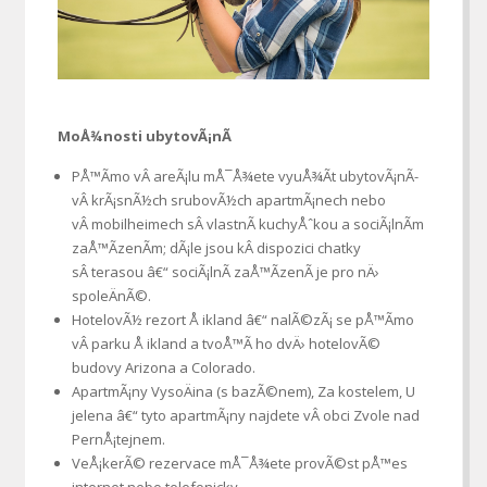
MoÅ¾nosti ubytovÃ¡nÃ­
PÅ™Ã­mo vÂ areÃ¡lu mÅ¯Å¾ete vyuÅ¾Ã­t ubytovÃ¡nÃ­
vÂ krÃ¡snÃ½ch srubovÃ½ch apartmÃ¡nech nebo
vÂ mobilheimech sÂ vlastnÃ­ kuchyÅˆkou a sociÃ¡lnÃ­m
zaÅ™Ã­zenÃ­m; dÃ¡le jsou kÂ dispozici chatky
sÂ terasou â€“ sociÃ¡lnÃ­ zaÅ™Ã­zenÃ­ je pro nÄ›
spoleÄnÃ©.
HotelovÃ½ rezort Å ikland â€“ nalÃ©zÃ¡ se pÅ™Ã­mo
vÂ parku Å ikland a tvoÅ™Ã­ ho dvÄ› hotelovÃ©
budovy Arizona a Colorado.
ApartmÃ¡ny VysoÄina (s bazÃ©nem), Za kostelem, U
jelena â€“ tyto apartmÃ¡ny najdete vÂ obci Zvole nad
PernÅ¡tejnem.
VeÅ¡kerÃ© rezervace mÅ¯Å¾ete provÃ©st pÅ™es
internet nebo telefonicky.