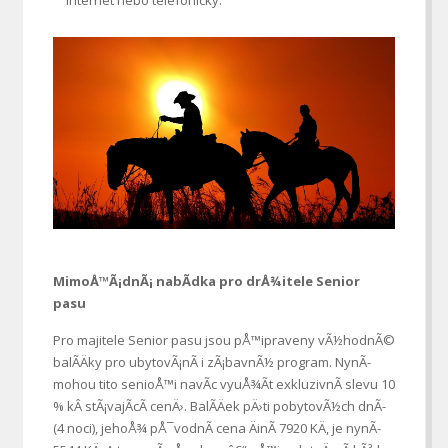
MimoÅ™Ã¡dnÃ¡ nabÃ­dka pro drÅ¾itele Senior
pasu
Pro majitele Senior pasu jsou pÅ™ipraveny vÃ½hodnÃ©
balÃ­Äky pro ubytovÃ¡nÃ­ i zÃ¡bavnÃ½ program. NynÃ­
mohou tito senioÅ™i navÃ­c vyuÅ¾Ã­t exkluzivnÃ­ slevu 10
% kÂ stÃ¡vajÃ­cÃ­ cenÄ›. BalÃ­Äek pÄ›ti pobytovÃ½ch dnÃ­
(4 noci), jehoÅ¾ pÅ¯vodnÃ­ cena ÄinÃ­ 7920 KÄ, je nynÃ­