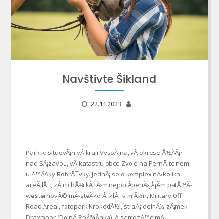
Navštivte Šikland
22.11.2023
Park je situovÃ¡n vÂ kraji VysoÄina, vÂ okrese Å½ÄÃ¡r
nad SÃ¡zavou, vÂ katastru obce Zvole na PernÅ¡tejnem,
u Å™Ã­Äky BobrÅ¯vky. JednÃ¡ se o komplex nÄ›kolika
areÃ¡lÅ¯, zÂ nichÅ¾ kÂ tÄ›m nejoblÃ­benÄ›jÅ¡Ã­m patÅ™Ã­
westernovÃ© mÄ›steÄko Å iklÅ¯v mlÃ½n, Military Off
Road Areal, fotopark KrokodÃ½l, straÅ¡idelnÃ½ zÃ¡mek
Draxmoor (DolnÃ­ RoÅ¾Ã­nka). A samozÅ™ejmÄ›