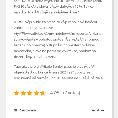
5544 KÄ. A to nenÃ­ vÅ¡echno â€“ pÅ™i uplatnÄ›nÃ­ kÃ³du
PAS10 zÃ­skÃ¡te slevu jeÅ¡tÄ› dalÅ¡Ã­ch 10 %. Tak co
myslÃ­te, to uÅ¾ stojÃ­ za zvÃ¡Å¾enÃ­, ne?
A jistÄ› vÃ¡s bude zajÃ­mat, co vÅ¡echno je vÂ balÃ­Äku
zahrnuto: ubytovÃ¡nÃ­ ve
ÄtyÅ™hvÄ›zdiÄkovÃ©mÂ hotelovÃ©m resortu Å ikland;
stravovÃ¡nÃ­ sÂ bohatou snÃ­danÃ­ a veÄeÅ™e formou
bufetu (polopenze); vstupnÃ© do westernovÃ©ho
mÄ›steÄka, sleva na pobyt ve vÃ­Å™ivce, poukaz na
dezert, kÃ¡vu a lahev vÃ­na.
Tato akce pro drÅ¾itele Senior pasu je platnÃ¡ pÅ™i
objednÃ¡nÃ­ do konce Ãºnora 2024 â€“ pobyty se
uskuteÄnÃ­ vÂ termÃ­nu od 28. Äervna do 1. zÃ¡Å™Ã­ 2024.
4.7/5 - (7 votes)
Cestování
Přečíst