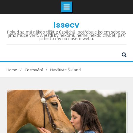
Skip
Issecv
to
content
Pokud se má někdo těšit z úspěchů, potřebuje kolem sebe ty,
jimž může věřit. A jestli by někomu neměl někdo chybět, pak
jsme to my na našem webu.
Home
Cestování
Navštivte Šikland