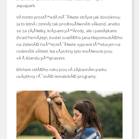
aquapark.
VÂ tomto prostÅ™edÃ­ mÅ¯Å¾ete strÃ¡vit jak dovolenou
(a to letnÃ­ i zimnÃ­), tak prodlouÅ¾enÃ½ vÃ­kend, anebo
se za zÃ¡Å¾itky, krÃ¡sami pÅ™Ã­rody, ale i pamÃ¡tkami
(hrad PernÅ¡tejn, kostel svatÃ©ho Jana NepomuckÃ©ho
na ZelenÃ© hoÅ™e) mÅ¯Å¾ete vypravit tÅ™eba jen na
rodinnÃ½ vÃ½let. Na vÅ¡echny tyto moÅ¾nosti jsou
vÂ Å iklandu pÅ™ipraveni.
BÄ›hem celÃ©ho roku jsou vÂ zÃ¡bavnÃ­m parku
uvÃ¡dÄ›ny rÅ¯znÃ© tematickÃ© programy.