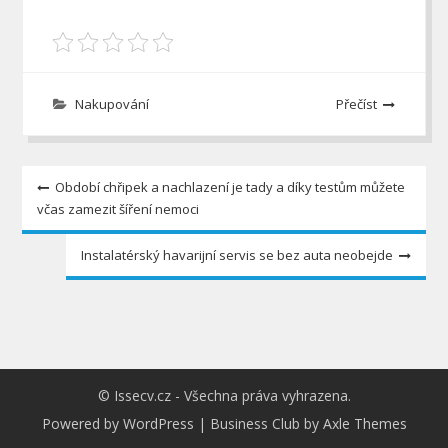
Nakupování
Přečíst
Navigace
Období chřipek a nachlazení je tady a díky testům můžete
včas zamezit šíření nemoci
pro
příspěvek
Instalatérský havarijní servis se bez auta neobejde
© Issecv.cz - Všechna práva vyhrazena.
Powered by WordPress
|
Business Club by
Axle Themes