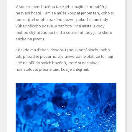
V soukromém bazénu také jeho majitele neobtěžují
nezvaní hosté. Tam se může koupat jenom ten, koho si
tam majitel onoho bazénu pozve, pokud si tam tedy
vůbec někoho pozve. A zatímco i jiná místa u vody
mohou skýtat žádoucí klid a soukromí, tady je to skoro
sázka na jistotu.
Kdekdo má třeba v dosahu i jinou vodní plochu nebo
tok, případně plovárnu, ale univerzálně platí, že to mají
lidé nejblíž do svých bazénů, které si nechávají
nainstalovat přesně tam, kde je chtějí mít.