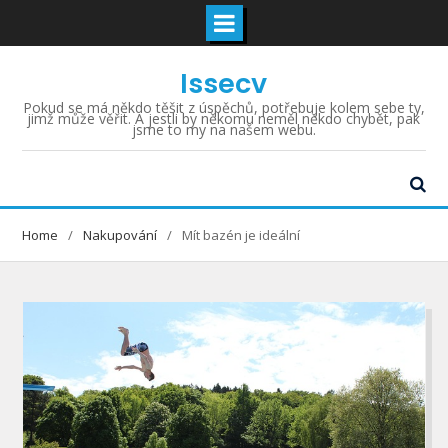
Skip
Issecv
to
content
Pokud se má někdo těšit z úspěchů, potřebuje kolem sebe ty,
jimž může věřit. A jestli by někomu neměl někdo chybět, pak
jsme to my na našem webu.
Home
Nakupování
Mít bazén je ideální