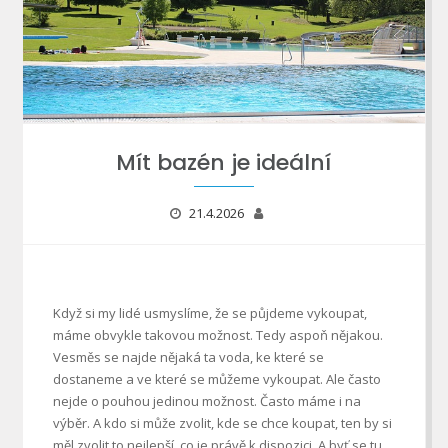
Mít bazén je ideální
21.4.2026
Když si my lidé usmyslíme, že se půjdeme vykoupat,
máme obvykle takovou možnost. Tedy aspoň nějakou.
Vesměs se najde nějaká ta voda, ke které se
dostaneme a ve které se můžeme vykoupat. Ale často
nejde o pouhou jedinou možnost. Často máme i na
výběr. A kdo si může zvolit, kde se chce koupat, ten by si
měl zvolit to nejlepší, co je právě k dispozici. A byť se tu