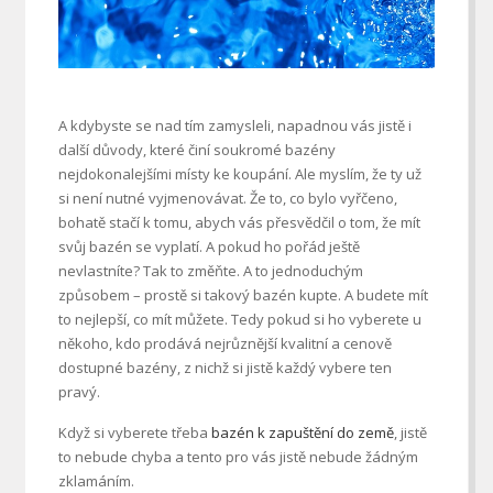
A kdybyste se nad tím zamysleli, napadnou vás jistě i
další důvody, které činí soukromé bazény
nejdokonalejšími místy ke koupání. Ale myslím, že ty už
si není nutné vyjmenovávat. Že to, co bylo vyřčeno,
bohatě stačí k tomu, abych vás přesvědčil o tom, že mít
svůj bazén se vyplatí. A pokud ho pořád ještě
nevlastníte? Tak to změňte. A to jednoduchým
způsobem – prostě si takový bazén kupte. A budete mít
to nejlepší, co mít můžete. Tedy pokud si ho vyberete u
někoho, kdo prodává nejrůznější kvalitní a cenově
dostupné bazény, z nichž si jistě každý vybere ten
pravý.
Když si vyberete třeba
bazén k zapuštění do země
, jistě
to nebude chyba a tento pro vás jistě nebude žádným
zklamáním.