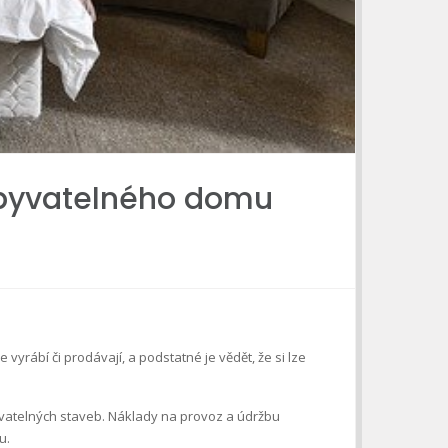
 obyvatelného domu
vyrábí či prodávají, a podstatné je vědět, že si lze
yvatelných staveb. Náklady na provoz a údržbu
u.