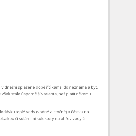
se v dnešní splašené době řítí kamsi do neznáma a byt,
je však stále úspornější varianta, než platit někomu
í dodávku teplé vody (vodné a stočné) a částku na
taikou či solárními kolektory na ohřev vody či