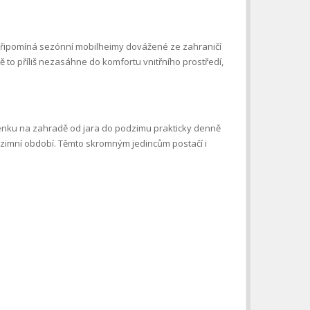
 připomíná sezónní mobilheimy dovážené ze zahraničí
 to příliš nezasáhne do komfortu vnitřního prostředí,
í venku na zahradě od jara do podzimu prakticky denně
é zimní období. Těmto skromným jedincům postačí i