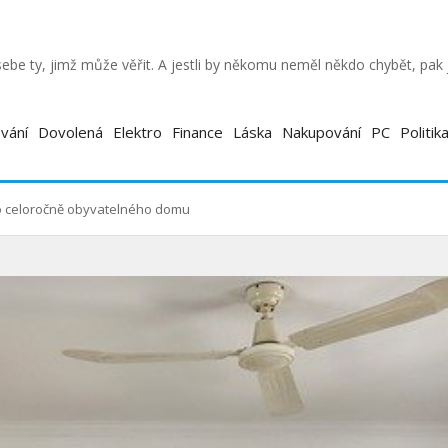
ebe ty, jimž může věřit. A jestli by někomu neměl někdo chybět, pa
vání
Dovolená
Elektro
Finance
Láska
Nakupování
PC
Politik
ho celoročně obyvatelného domu