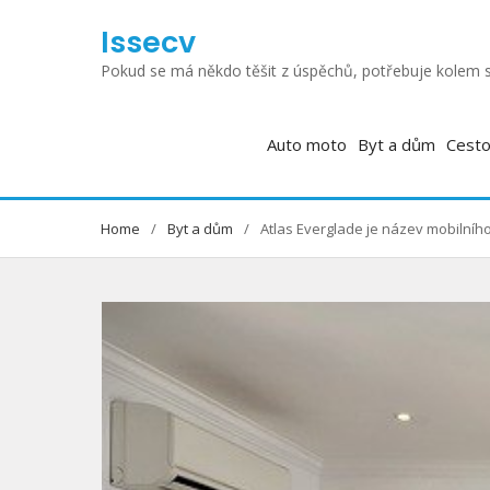
Skip
Issecv
to
content
Pokud se má někdo těšit z úspěchů, potřebuje kolem s
Auto moto
Byt a dům
Cesto
Home
Byt a dům
Atlas Everglade je název mobilní