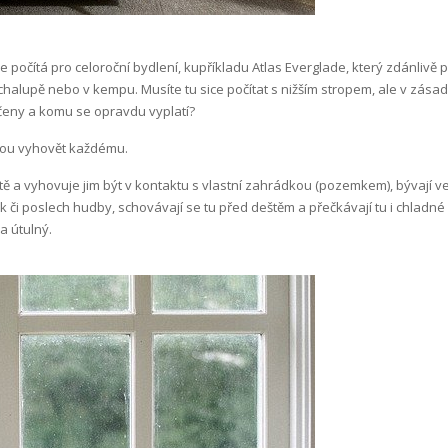
e počítá pro celoroční bydlení, kupříkladu
Atlas Everglade
, který zdánlivě
alupě nebo v kempu. Musíte tu sice počítat s nižším stropem, ale v zásadě
čeny a komu se opravdu vyplatí?
ou vyhovět každému.
 městě a vyhovuje jim být v kontaktu s vlastní zahrádkou (pozemkem), bývaj
k či poslech hudby, schovávají se tu před deštěm a přečkávají tu i chladn
a útulný.