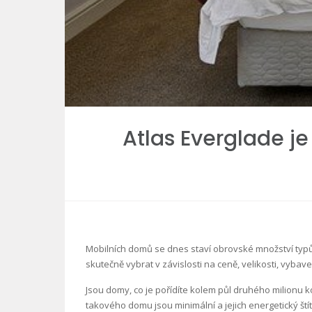
Atlas Everglade j
Mobilních domů se dnes staví obrovské množství typů, n
skutečně vybrat v závislosti na ceně, velikosti, vybav
Jsou domy, co je pořídíte kolem půl druhého milionu 
takového domu jsou minimální a jejich energetický št