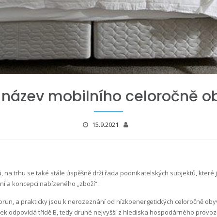
e název mobilního celoročně
15.9.2021
a trhu se také stále úspěšně drží řada podnikatelských subjektů, které je 
ení a koncepci nabízeného „zboží“.
korun, a prakticky jsou k nerozeznání od nízkoenergetických celoročně ob
ítek odpovídá třídě B, tedy druhé nejvyšší z hlediska hospodárného provoz