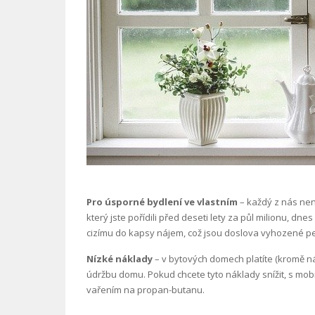
Pro úsporné bydlení ve vlastním
– každý z nás není
který jste pořídili před deseti lety za půl milionu, dn
cizímu do kapsy nájem, což jsou doslova vyhozené p
Nízké náklady
– v bytových domech platíte (kromě náj
údržbu domu. Pokud chcete tyto náklady snížit, s mobi
vařením na propan-butanu.