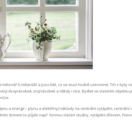
 milionář či miliardář a jsou lidé, co se musí hodně uskromnit. Trh s byty 
es stojí dvojnásobek, trojnásobek a někdy i více. Bydlet ve vlastním objektu 
eníze.
mu a energií – plynu a elektřiny) náklady na centrální vytápění, centráln
lním domem to půjde např. formou vlastní studny, vytápění dřevem, fotovol