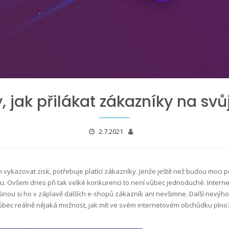
 jak přilákat zákazníky na sv
2.7.2021
vykazovat zisk, potřebuje platící zákazníky. Jenže ještě než budou moci 
u. Ovšem dnes při tak velké konkurenci to není vůbec jednoduché. Intern
šinou si ho v záplavě dalších e-shopů zákazník ani nevšimne. Další nevýho
 vůbec reálně nějaká možnost, jak mít ve svém internetovém obchůdku plno