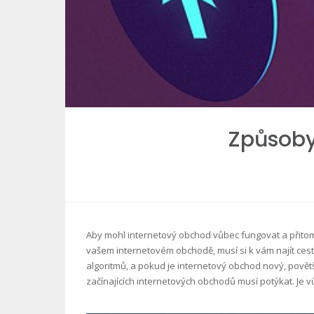
Způsoby,
Aby mohl internetový obchod vůbec fungovat a přitom 
vašem internetovém obchodě, musí si k vám najít cest
algoritmů, a pokud je internetový obchod nový, povět
začínajících internetových obchodů musí potýkat. Je