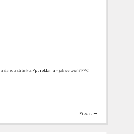
 na danou stránku.
Ppc reklama – jak se tvoří
? PPC
Přečíst