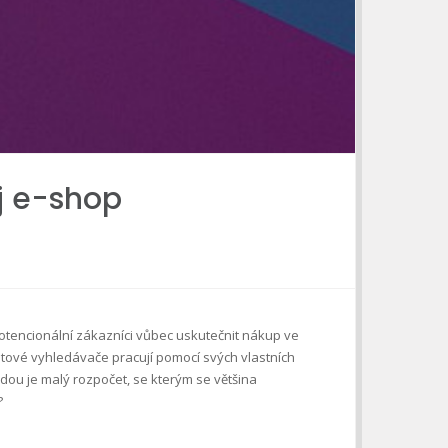
ůj e-shop
potencionální zákazníci vůbec uskutečnit nákup ve
etové vyhledávače pracují pomocí svých vlastních
dou je malý rozpočet, se kterým se většina
?