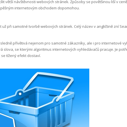
ílit větší návštěvnosti webových stránek. Způsoby se povětšinou liší v cen
za úspěšným internetovým obchodem dopomohou.
et už při samotné tvorbě webových stránek. Celý název v angličtině zní Se
ásledně přívětivá nejenom pro samotné zákazníky, ale i pro internetové v
ová slova, se kterými algoritmus internetových vyhledávačů pracuje. Je po
 se tížený efekt dostaví.