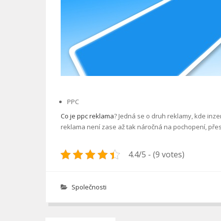
PPC
Co je ppc reklama
? Jedná se o druh reklamy, kde inze
reklama není zase až tak náročná na pochopení, přesto
4.4/5 - (9 votes)
Společnosti