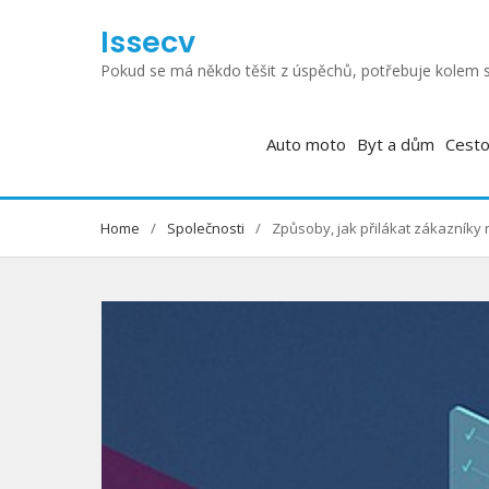
Skip
Issecv
to
content
Pokud se má někdo těšit z úspěchů, potřebuje kolem s
Auto moto
Byt a dům
Cesto
Home
Společnosti
Způsoby, jak přilákat zákazníky 