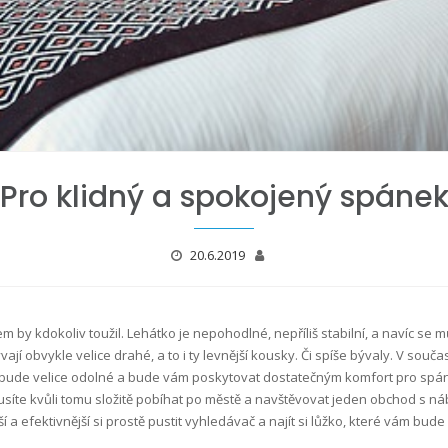
Pro klidný a spokojený spáne
20.6.2019
em by kdokoliv toužil. Lehátko je nepohodlné, nepříliš stabilní, a navíc s
jí obvykle velice drahé, a to i ty levnější kousky. Či spíše bývaly. V sou
 bude velice odolné a bude vám poskytovat dostatečným komfort pro spá
usíte kvůli tomu složitě pobíhat po městě a navštěvovat jeden obchod s n
 a efektivnější si prostě pustit vyhledávač a najít si lůžko, které vám bude