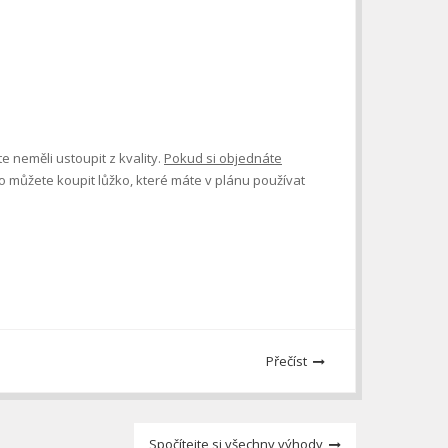
 neměli ustoupit z kvality.
Pokud si objednáte
to můžete koupit lůžko, které máte v plánu používat
Přečíst
Spočítejte si všechny výhody