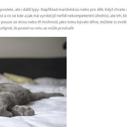
ostele, ale i další typy. Například manželskou nebo pro děti. Když chcete
í a co se kde a jak má vyrobit již neřídí nekompetentní úředníci, ale trh, k
ouze ze dvou nebo tří možností, jako tomu bývalo dříve, můžete si zvolit
zřejmě, že postel na míru se může prodražit
.