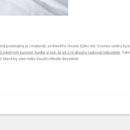
 podstatný je i materiál, ze kterého chcete lůžko mít. V tomto směru byste
 odolných surovin, buďte si jisti, že se z ní dlouho radovat nebudete
. Tak
terá by vám měla sloužit několik desetiletí.