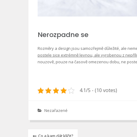
Nerozpadne se
Rozměry a design jsou samozřejmě důležité, ale neméně
postele sice extrémně levnou, ale vyrobenou z nepříliš
nouzově, pouze na časově omezenou dobu, ne postel, k
4.1/5 - (10 votes)
Nezařazené
Navigace
Co a kam dát klíčit?