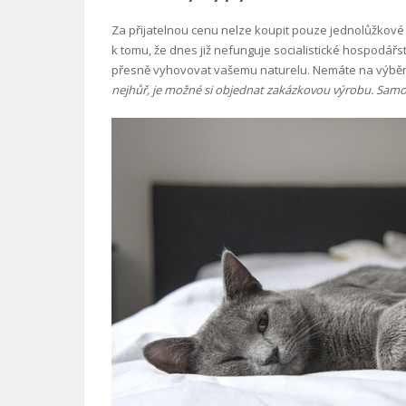
Za přijatelnou cenu nelze koupit pouze jednolůžkové p
k tomu, že dnes již nefunguje socialistické hospodářstv
přesně vyhovovat vašemu naturelu. Nemáte na výběr p
nejhůř, je možné si objednat zakázkovou výrobu. Samo