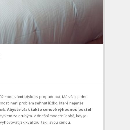
k
e může pod vámi kdykoliv propadnout. Má však jednu
časnosti není problém sehnat lůžko, které nejenže
nek.
Abyste však takto cenově výhodnou postel
ábytkem za druhým. V dnešní moderní době, kdy je
 vyhovovat jak kvalitou, tak i svou cenou.