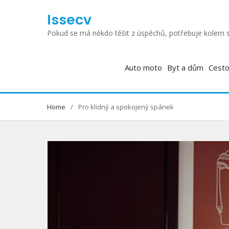
Skip
Issecv
to
content
Pokud se má někdo těšit z úspěchů, potřebuje kolem s
Auto moto
Byt a dům
Cesto
Home
Pro klidný a spokojený spánek