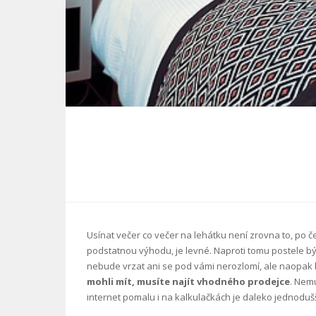
Usínat večer co večer na lehátku není zrovna to, po č
podstatnou výhodu, je levné. Naproti tomu postele býva
nebude vrzat ani se pod vámi nerozlomí, ale naopak
mohli mít, musíte najít vhodného prodejce
. Nem
internet pomalu i na kalkulačkách je daleko jednodušší