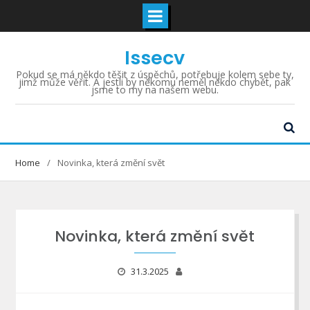
Skip
Issecv
to
content
Pokud se má někdo těšit z úspěchů, potřebuje kolem sebe ty,
jimž může věřit. A jestli by někomu neměl někdo chybět, pak
jsme to my na našem webu.
Home
Novinka, která změní svět
Novinka, která změní svět
31.3.2025