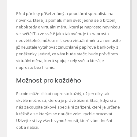
Před pár lety přišel známý a populární specialista na
novinku, která již pomalu mění svět. Jedná se o
bitcoin
¸
neboli tedy o virtuální měnu, která je naprosto novinkou
ve světě IT a ve světě jako takovém. Je to naprosto
neuvěřitelné, můžete mít svou virtuální měnu a nemusíte
již neustále vytahovat zmuchlané papírové bankovky z
peněženky. Jediné, co vám bude stačit, bude právě tato
virtuální měna, která spojuje celý svět a která je
naprosto bez hranic.
Možnost pro každého
Bitcoin může získat naprosto každý, už jen díky tak
skvělé možnosti, kterou je právě těžení. Stačí, když si u
nás zakoupíte takové speciální zařízení, které je určené
k těžbě a se kterým se naučíte velmi rychle pracovat.
Užívejte si i vy všech vymožeností, které vám dnešní
doba nabízí.