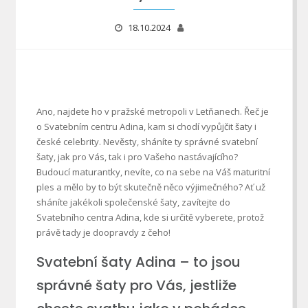
18.10.2024
Ano, najdete ho v pražské metropoli v Letňanech. Řeč je
o Svatebním centru Adina, kam si chodí vypůjčit šaty i
české celebrity. Nevěsty, sháníte ty správné
svatební
šaty
, jak pro Vás, tak i pro Vašeho nastávajícího?
Budoucí maturantky, nevíte, co na sebe na Váš maturitní
ples a mělo by to být skutečně něco výjimečného? Ať už
sháníte jakékoli společenské šaty, zavítejte do
Svatebního centra Adina, kde si určitě vyberete, protož
právě tady je doopravdy z čeho!
Svatební šaty Adina – to jsou
správné šaty pro Vás, jestliže