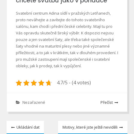
chcete svatbu jako v pohádce
Svatební centrum Adina sídlí v pražských Letňanech,
proto neváhejte a zavítejte do tohoto svatebního
salónu, kam chodí i přední české celebrity. Mají tu pro
Vás opravdu skutečně široký výběr. K dispozici nejsou
pouze a jen svatební šaty, ale třeba také společenské
šaty vhodné na maturitní plesy nebo jiné významné
příležitosti, a to jak v krátkém, tak v dlouhém provedení. I
pro mužské zastoupení mají společenské i svatební
obleky, jak k prodeji, tak k vypůjčení.
4.7/5 - (4 votes)
Nezařazené
Přečíst
Navigace
Ukládání dat
Motivy, které jste ještě neviděli