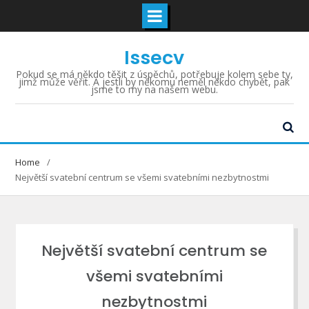
Skip
Issecv
to
content
Pokud se má někdo těšit z úspěchů, potřebuje kolem sebe ty,
jimž může věřit. A jestli by někomu neměl někdo chybět, pak
jsme to my na našem webu.
Home
Největší svatební centrum se všemi svatebními nezbytnostmi
Největší svatební centrum se
všemi svatebními
nezbytnostmi