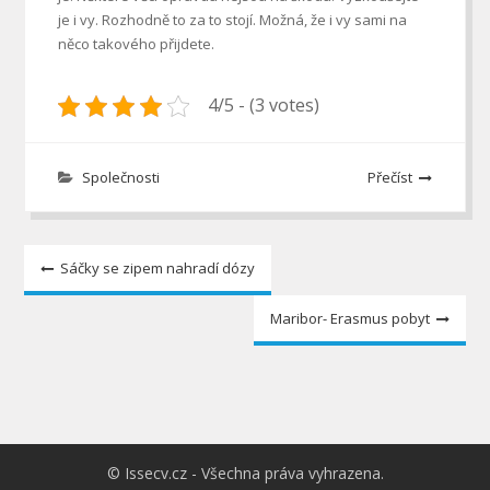
je i vy. Rozhodně to za to stojí. Možná, že i vy sami na
něco takového přijdete.
4/5 - (3 votes)
Společnosti
Přečíst
Navigace
Sáčky se zipem nahradí dózy
pro
Maribor- Erasmus pobyt
příspěvek
© Issecv.cz - Všechna práva vyhrazena.