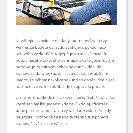
Neváhejte a zavítejte na daný internetový web i vy.
Věříme, že budete opravdu spokojeni, pokud něco
takového vyzkoušíte. Nejlepší je na tom všem to, že
použití něčeho takového není nijak složité. Jediné, co je
potřeba, je zkopírovat odkaz na dané video, do
stahovače daný odkaz umístit a dát stáhnout. Sami
uvidíte, že během několika sekund se dané video bude
nacházet ve vašem počítači. Je to opravdu prosté.
Určitě není na škodu mít ve svém počítači stažená videa,
která se vám líbí. Jeden nikdy neví, kdy jej uživatel z
dané platformy odstraní a vy tak dané video již nikdy
neuvidíte. Rozhodně se nebojte stáhnout si pomocí
stahovače vše, co se vám líbí.