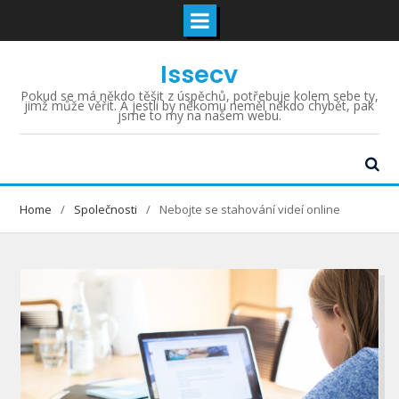
Skip
Issecv
to
content
Pokud se má někdo těšit z úspěchů, potřebuje kolem sebe ty,
jimž může věřit. A jestli by někomu neměl někdo chybět, pak
jsme to my na našem webu.
Home
Společnosti
Nebojte se stahování videí online