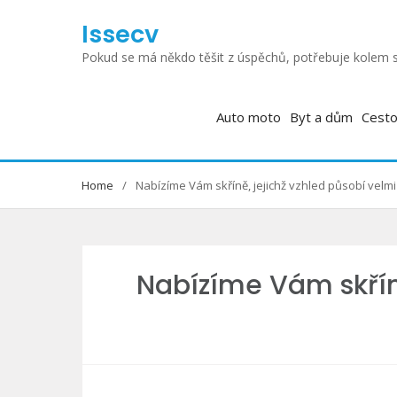
Skip
Issecv
to
content
Pokud se má někdo těšit z úspěchů, potřebuje kolem s
Auto moto
Byt a dům
Cesto
Home
Nabízíme Vám skříně, jejichž vzhled působí velm
Nabízíme Vám skříně