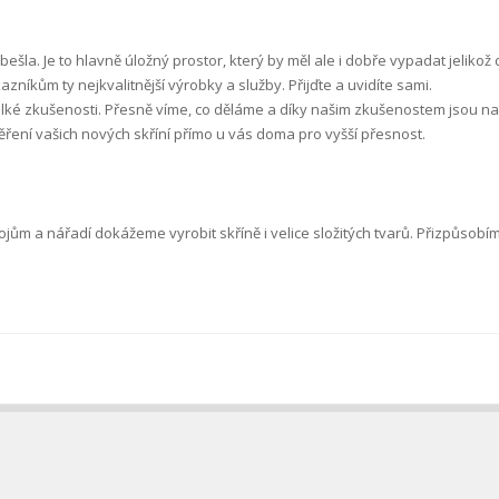
la. Je to hlavně úložný prostor, který by měl ale i dobře vypadat jelikož 
zníkům ty nejkvalitnější výrobky a služby. Přijďte a uvidíte sami.
elké zkušenosti. Přesně víme, co děláme a díky našim zkušenostem jsou n
ěření vašich nových skříní přímo u vás doma pro vyšší přesnost.
m a nářadí dokážeme vyrobit skříně i velice složitých tvarů. Přizpůsobíme