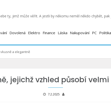
ebe ty, jimž může věřit. A jestli by někomu neměl někdo chybět, pa
vání
Dovolená
Elektro
Finance
Láska
Nakupování
PC
Politik
i vkusně a elegantně
, jejichž vzhled působí velm
7.2.2025