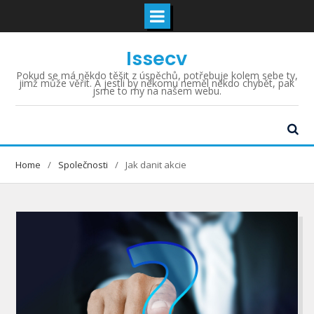
Skip
Issecv
to
content
Pokud se má někdo těšit z úspěchů, potřebuje kolem sebe ty,
jimž může věřit. A jestli by někomu neměl někdo chybět, pak
jsme to my na našem webu.
Home
Společnosti
Jak danit akcie