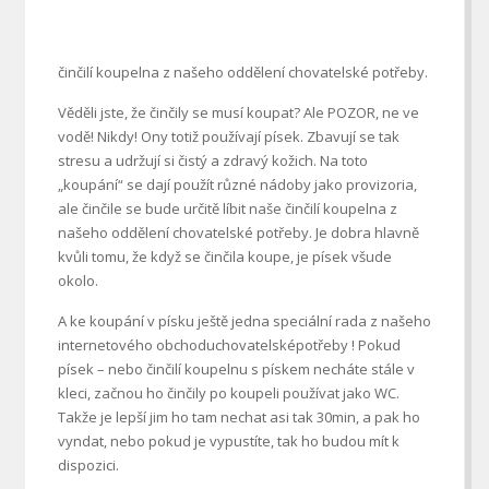
činčilí koupelna z našeho oddělení chovatelské potřeby.
Věděli jste, že činčily se musí koupat? Ale POZOR, ne ve
vodě! Nikdy! Ony totiž používají písek. Zbavují se tak
stresu a udržují si čistý a zdravý kožich. Na toto
„koupání“ se dají použít různé nádoby jako provizoria,
ale činčile se bude určitě líbit naše činčilí koupelna z
našeho oddělení chovatelské potřeby. Je dobra hlavně
kvůli tomu, že když se činčila koupe, je písek všude
okolo.
A ke koupání v písku ještě jedna speciální rada z našeho
internetového obchodu
chovatelské
potřeby
! Pokud
písek – nebo činčilí koupelnu s pískem necháte stále v
kleci, začnou ho činčily po koupeli používat jako WC.
Takže je lepší jim ho tam nechat asi tak 30min, a pak ho
vyndat, nebo pokud je vypustíte, tak ho budou mít k
dispozici.