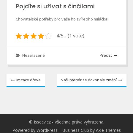
Pojďte si užívat s činčilami
Chovatelské potřeby pro vaše ho zvířecího miláčka!
4/5 - (1 vote)
Nezařazené
Přečíst
Navigace
Imitace dřeva
Váš interiér se dokonale změní
pro
příspěvek
© Issecv.cz - Všechna práva vyhrazena.
Powered by WordPress
|
Business Club by
Axle Themes