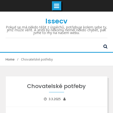
Skip
Issecv
to
content
Pokud se má někdo těšit z úspěchů, potřebuje kolem sebe ty,
jimž může věřit. A jestli by někomu neměl někdo chybět, pak
jsme to my na našem webu.
Home
Chovatelské potřeby
Chovatelské potřeby
3.3.2025