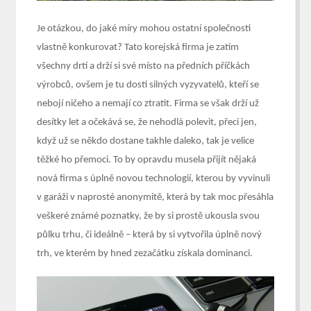
Je otázkou, do jaké míry mohou ostatní společnosti
vlastně konkurovat? Tato korejská firma je zatím
všechny drtí a drží si své místo na předních příčkách
výrobců, ovšem je tu dosti silných vyzyvatelů, kteří se
nebojí ničeho a nemají co ztratit. Firma se však drží už
desítky let a očekává se, že nehodlá polevit, přeci jen,
když už se někdo dostane takhle daleko, tak je velice
těžké ho přemoci. To by opravdu musela přijít nějaká
nová firma s úplně novou technologií, kterou by vyvinuli
v garáži v naprosté anonymitě, která by tak moc přesáhla
veškeré známé poznatky, že by si prostě ukousla svou
půlku trhu, či ideálně – která by si vytvořila úplně nový
trh, ve kterém by hned zezačátku získala dominanci.