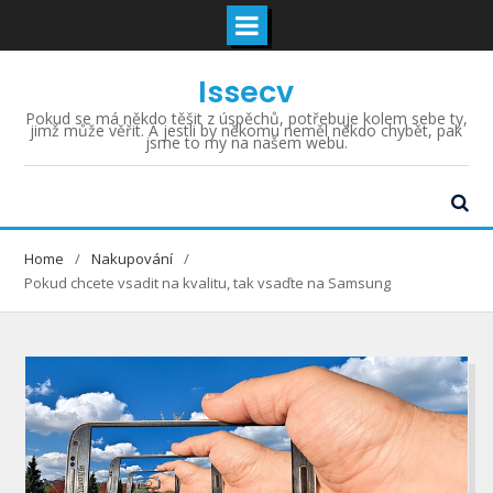
Skip
Issecv
to
content
Pokud se má někdo těšit z úspěchů, potřebuje kolem sebe ty,
jimž může věřit. A jestli by někomu neměl někdo chybět, pak
jsme to my na našem webu.
Home
Nakupování
Pokud chcete vsadit na kvalitu, tak vsaďte na Samsung