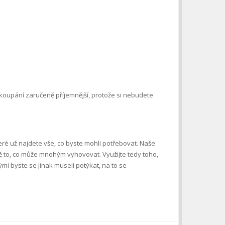
e koupání zaručeně příjemnější, protože si nebudete
teré už najdete vše, co byste mohli potřebovat. Naše
ě to, co může mnohým vyhovovat. Využijte tedy toho,
mi byste se jinak museli potýkat, na to se