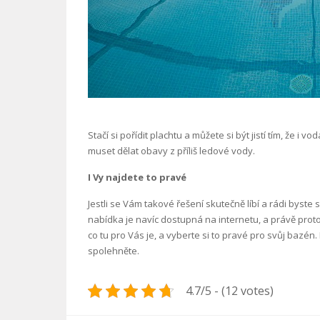
Stačí si pořídit plachtu a můžete si být jistí tím, ž
muset dělat obavy z příliš ledové vody.
I Vy najdete to pravé
Jestli se Vám takové řešení skutečně líbí a rádi byste
nabídka je navíc dostupná na internetu, a právě prot
co tu pro Vás je, a vyberte si to pravé pro svůj bazé
spolehněte.
4.7/5 - (12 votes)