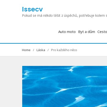
Skip
Issecv
to
content
Pokud se má někdo těšit z úspěchů, potřebuje kolem s
Auto moto
Byt a dům
Cesto
Home
Láska
Pro každého něco