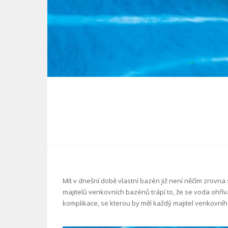
Mít v dnešní době vlastní bazén již není něčím zrovna s
majitelů venkovních bazénů trápí to, že se voda ohří
komplikace, se kterou by měl každý majitel venkovního